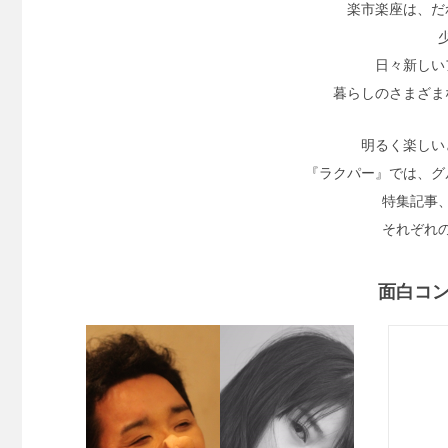
楽市楽座は、だ
日々新しい
暮らしのさまざま
明るく楽しい
『ラクパー』では、グ
特集記事
それぞれ
面白コ