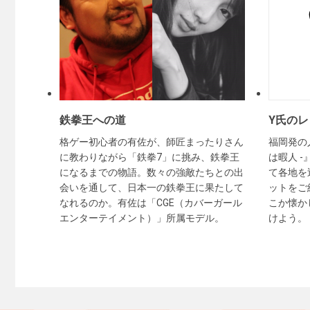
鉄拳王への道
Y氏の
格ゲー初心者の有佐が、師匠まったりさん
福岡発の
に教わりながら「鉄拳7」に挑み、鉄拳王
は暇人 
になるまでの物語。数々の強敵たちとの出
て各地を
会いを通して、日本一の鉄拳王に果たして
ットをご
なれるのか。有佐は「CGE（カバーガール
こか懐か
エンターテイメント）」所属モデル。
けよう。