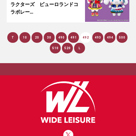
ラクターズ ピューロランドコ
ラボレー…
T
10
20
30
490
491
492
493
494
500
510
520
L