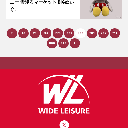
ニー 雪降るマーケット BIGぬい
ぐ…
T
10
20
30
778
779
780
781
782
790
800
810
L