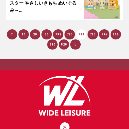
スター やさしいきもち ぬいぐる
み～…
T
10
20
30
792
793
794
795
796
800
810
820
L