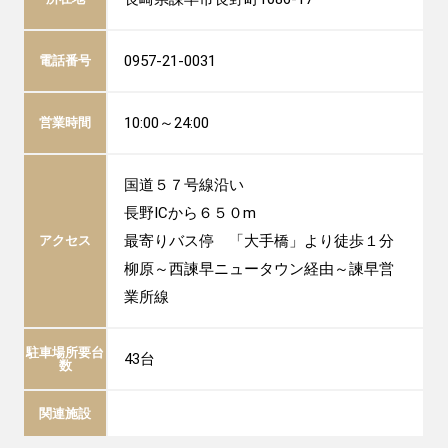
0957-21-0031
電話番号
10:00～24:00
営業時間
国道５７号線沿い
長野ICから６５０m
最寄りバス停 「大手橋」より徒歩１分
アクセス
柳原～西諫早ニュータウン経由～諫早営
業所線
駐車場所要台
43台
数
関連施設