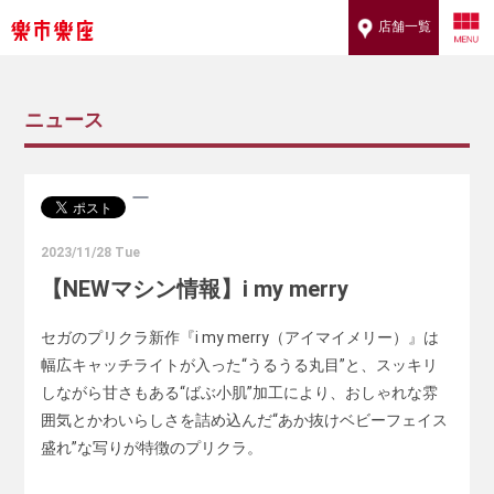
店舗一覧
ニュース
2023/11/28 Tue
【NEWマシン情報】i my merry
セガのプリクラ新作『i my merry（アイマイメリー）』は
幅広キャッチライトが入った“うるうる丸目”と、スッキリ
しながら甘さもある“ばぶ小肌”加工により、おしゃれな雰
囲気とかわいらしさを詰め込んだ“あか抜けベビーフェイス
盛れ”な写りが特徴のプリクラ。