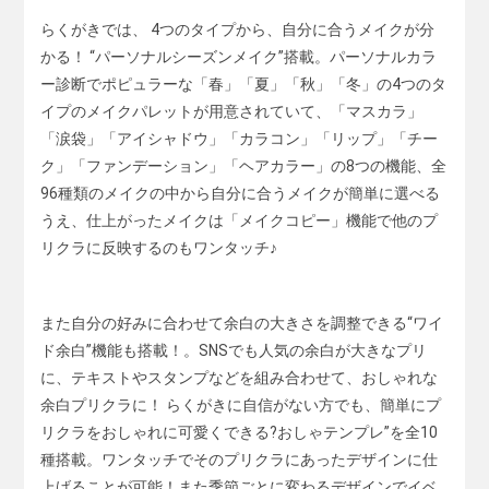
らくがきでは、 4つのタイプから、自分に合うメイクが分
かる！ “パーソナルシーズンメイク”搭載。パーソナルカラ
ー診断でポピュラーな「春」「夏」「秋」「冬」の4つのタ
イプのメイクパレットが用意されていて、「マスカラ」
「涙袋」「アイシャドウ」「カラコン」「リップ」「チー
ク」「ファンデーション」「ヘアカラー」の8つの機能、全
96種類のメイクの中から自分に合うメイクが簡単に選べる
うえ、仕上がったメイクは「メイクコピー」機能で他のプ
リクラに反映するのもワンタッチ♪
また自分の好みに合わせて余白の大きさを調整できる“ワイ
ド余白”機能も搭載！。SNSでも人気の余白が大きなプリ
に、テキストやスタンプなどを組み合わせて、おしゃれな
余白プリクラに！ らくがきに自信がない方でも、簡単にプ
リクラをおしゃれに可愛くできる?おしゃテンプレ”を全10
種搭載。ワンタッチでそのプリクラにあったデザインに仕
上げることが可能！また季節ごとに変わるデザインでイベ