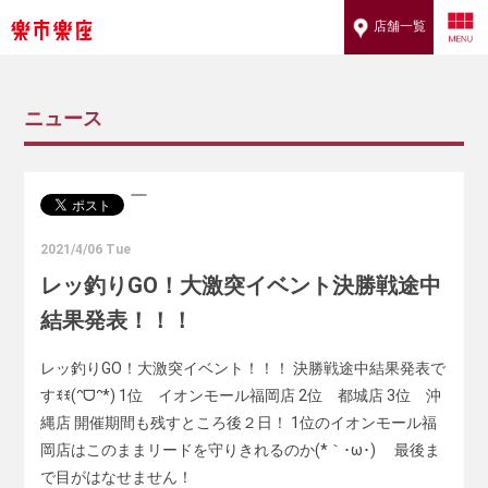
店舗一覧
ニュース
2021/4/06 Tue
レッ釣りGO！大激突イベント決勝戦途中
結果発表！！！
レッ釣りGO！大激突イベント！！！ 決勝戦途中結果発表で
すꉂꉂ(ᵔᗜᵔ*) 1位 イオンモール福岡店 2位 都城店 3位 沖
縄店 開催期間も残すところ後２日！ 1位のイオンモール福
岡店はこのままリードを守りきれるのか(*｀･ω･)ゞ 最後ま
で目がはなせません！