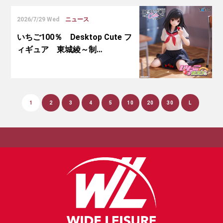
2026/7/29 Wed
ニュース
いちご100％ Desktop Cute フ
ィギュア 東城綾～制…
1
2
3
4
5
10
20
30
L