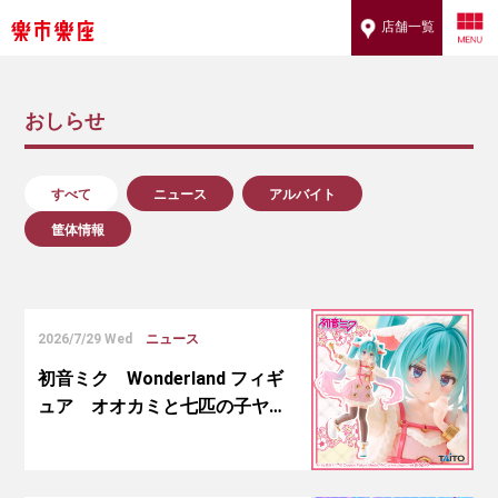
店舗一覧
おしらせ
すべて
ニュース
アルバイト
筐体情報
2026/7/29 Wed
ニュース
初音ミク Wonderland フィギ
ュア オオカミと七匹の子ヤ…