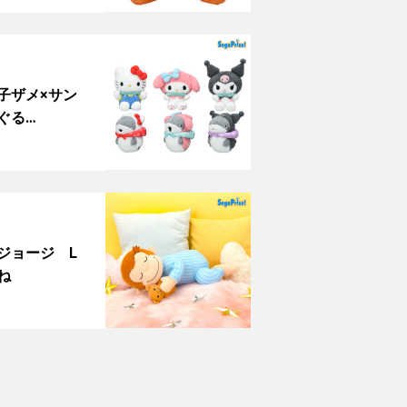
子ザメ×サン
ぐる…
ジョージ L
ね