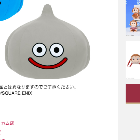
イカム店
店