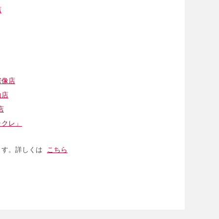
店
宗像店
山店
店
ラクレ」
ます。詳しくは
こちら