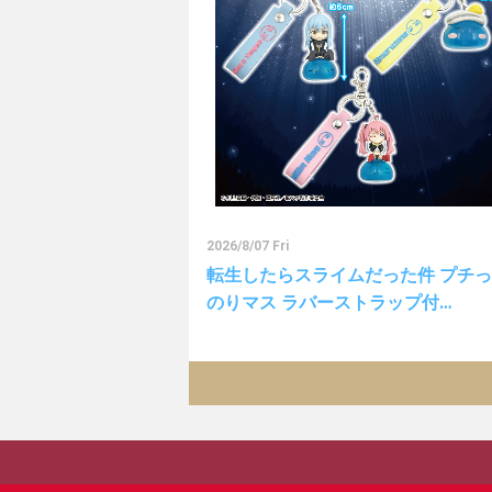
2026/8/07 Fri
転生したらスライムだった件 プチ
のりマス ラバーストラップ付…