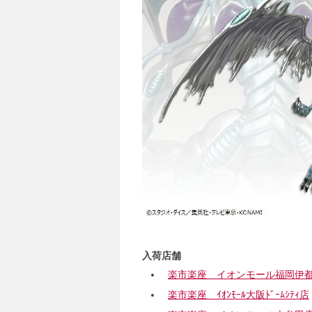
入荷店舗
楽市楽座 イオンモール福岡伊
楽市楽座 ｲｵﾝﾓｰﾙ大阪ﾄﾞｰﾑｼﾃｨ店