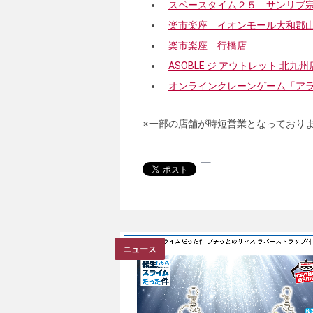
スペースタイム２５ サンリブ
楽市楽座 イオンモール大和郡
楽市楽座 行橋店
ASOBLE ジ アウトレット 北九州
オンラインクレーンゲーム「ア
※一部の店舗が時短営業となっており
ニュース