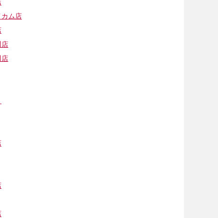
店
イカム店
店
川店
川店
Ｆ
店
店
店