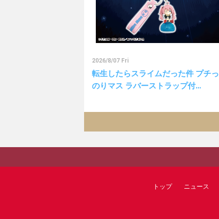
2026/8/07 Fri
転生したらスライムだった件 プチ
のりマス ラバーストラップ付…
トップ
ニュース