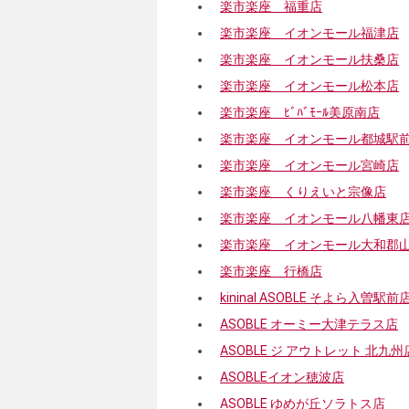
楽市楽座 福重店
楽市楽座 イオンモール福津店
楽市楽座 イオンモール扶桑店
楽市楽座 イオンモール松本店
楽市楽座 ﾋﾞﾊﾞﾓｰﾙ美原南店
楽市楽座 イオンモール都城駅
楽市楽座 イオンモール宮崎店
楽市楽座 くりえいと宗像店
楽市楽座 イオンモール八幡東
楽市楽座 イオンモール大和郡
楽市楽座 行橋店
kininal ASOBLE そよら入曽駅前
ASOBLE オーミー大津テラス店
ASOBLE ジ アウトレット 北九州
ASOBLEイオン穂波店
ASOBLE ゆめが丘ソラトス店