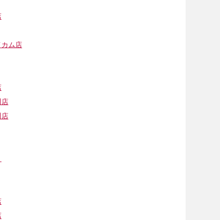
店
イカム店
店
川店
川店
Ｆ
店
店