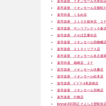
楽市楽座 イオンモール大牟田
楽市楽座 イオンモール京都桂
楽市街道 くるめ店
楽市楽座 ２１０久留米店 ２
楽市楽座 サンリブシティ小倉
楽市楽座 させぼ五番街店
楽市楽座 イオンモール四條畷
楽市楽座 ２１０トリアス店
楽市楽座 イオンモール名古屋
楽市街道 箱崎店 ２Ｆ
楽市楽座 イオンモール扶桑店
楽市楽座 イオンモール松本店
楽市楽座 ﾋﾞﾊﾞﾓｰﾙ美原南店
楽市楽座 イオンモール宮崎店
楽市楽座 行橋店
kininal ASOBLE そよら入曽駅前